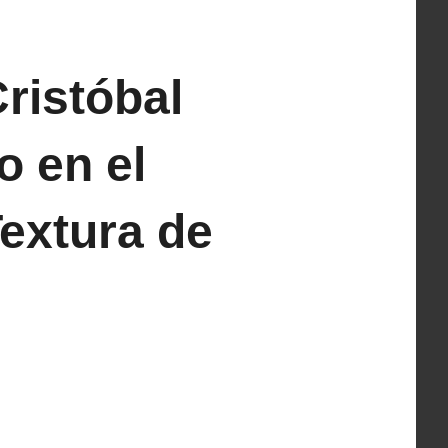
ristóbal
o en el
extura de